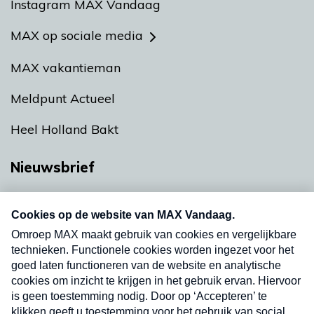
Instagram MAX Vandaag
MAX op sociale media
MAX vakantieman
Meldpunt Actueel
Heel Holland Bakt
Nieuwsbrief
Neem hier een gratis abonnement op onze
nieuwsbrief. Elke vrijdag- en dinsdagochtend in
uw mailbox.
Verzend