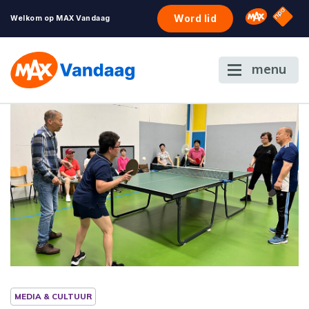
NPO S
Omroep 
Word lid
Welkom op MAX Vandaag
menu
MEDIA & CULTUUR