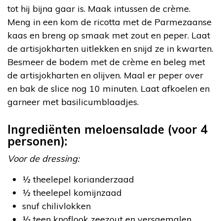
tot hij bijna gaar is. Maak intussen de crème.
Meng in een kom de ricotta met de Parmezaanse
kaas en breng op smaak met zout en peper. Laat
de artisjokharten uitlekken en snijd ze in kwarten.
Besmeer de bodem met de crème en beleg met
de artisjokharten en olijven. Maal er peper over
en bak de slice nog 10 minuten. Laat afkoelen en
garneer met basilicumblaadjes.
Ingrediënten meloensalade (voor 4
personen):
Voor de dressing:
½ theelepel korianderzaad
½ theelepel komijnzaad
snuf chilivlokken
½ teen knoflook zeezout en versgemalen