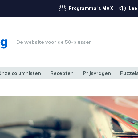
Programma's MAX
Lee
Dé website voor de 50-plusser
Onze columnisten
Recepten
Prijsvragen
Puzzel
ERK & RECHT
GEZONDHEID & SPORT
HUIS, TUIN & HOBBY
MEDIA & 