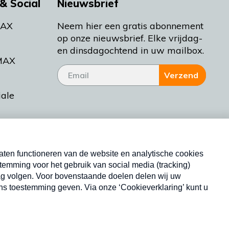
& Social
Nieuwsbrief
MAX
Neem hier een gratis abonnement
op onze nieuwsbrief. Elke vrijdag-
en dinsdagochtend in uw mailbox.
MAX
Verzend
iale
tieman
ctueel
Nieuwsbrief
d Bakt
Neem hier een gratis abonnement op onze
nieuwsbrief. Elke vrijdag- en dinsdagochtend in uw
mailbox.