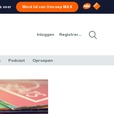
NPO Star
Omroep MAX
s voor
Word lid van Omroep MAX
Inloggen
Registreren
s
Podcast
Oproepen
CULTUUR
NATUUR & MILIEU
REIZEN & VERKEER