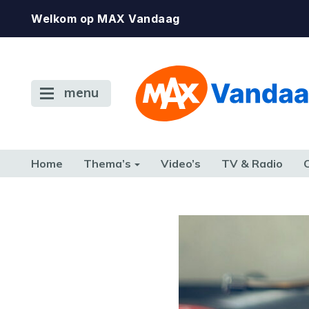
Welkom op MAX Vandaag
menu
Home
Thema’s
Video’s
TV & Radio
CONSUMENT
ETEN & DRINKEN
FAMILIE & RELATIE
GELD, W
TERUG NAAR TOEN