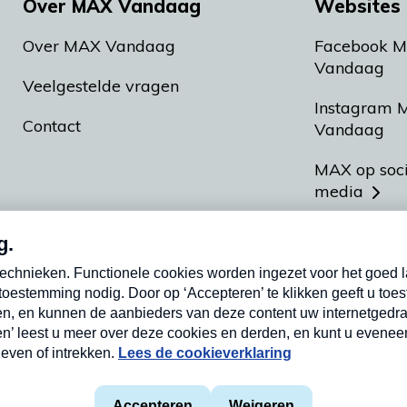
Over MAX Vandaag
Websites 
Over MAX Vandaag
Facebook 
Vandaag
Veelgestelde vragen
Instagram 
Contact
Vandaag
MAX op soc
media
MAX vakan
Meldpunt A
Heel Hollan