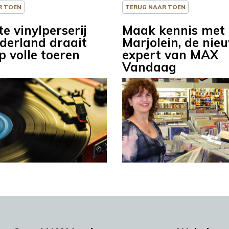
R TOEN
TERUG NAAR TOEN
e vinylperserij
Maak kennis met
derland draait
Marjolein, de nie
p volle toeren
expert van MAX
Vandaag