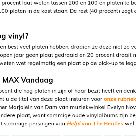
14 procent laat weten tussen 200 en 100 en platen te b
100 platen in de kast staan. De rest (40 procent) zegt
g vinyl?
n best veel platen hebben, draaien ze deze niet zo v
lopen jaar geen plaat gedraaid en 20 procent draait 
 weten wet regelmatig een plaat op de pick-up te leg
p MAX Vandaag
cent die nog platen in zijn of haar bezit heeft en denk
t u de titel van deze plaat insturen voor
onze rubrie
enner Marjolein van Dam van muziekwinkel Evelyn No
ondere plaat, want sommige oude vinylalbums zijn be
dat sommige persingen van
Help!
van The Beatles
wel 