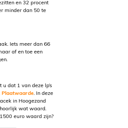
ezitten en 32 procent
 er minder dan 50 te
aak. Iets meer dan 66
maar af en toe een
gen.
t u dat 1 van deze lp’s
k Plaatwaarde
. In deze
vacek in Hoogezand
hoorlijk wat waard.
1500 euro waard zijn?