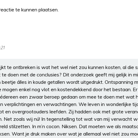
eactie te kunnen plaatsen.
:21
ijkt te ontbreken is wat het wel niet zou kunnen kosten, al di
 te doen met de conclusies? Dit onderzoek geeft mij gelijk in m
beetje álles in koude getallen wordt uitgedrukt. Ontspanning ma
e mogen enkel nog vlot en kostendekkend door het bestaan. Er 
, iédereen een zwaar beroep gedaan om mee te doen met wat h
n verplichtingen en verwachtingen. We leven in wonderlijke tij
t en overgrootouders leefden. Zij hadden ook met grote verande
 Net zoals wij nú! In tegenstelling tot wat van mij verwacht w
eld stilzetten. In m’n cocon. Niksen. Dat moeten we als maatsc
niksen. Want je druk maken over wat je allemaal wel niet zou m