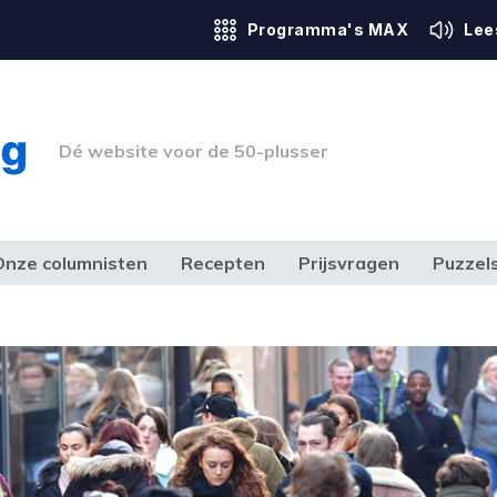
Programma's MAX
Lee
Dé website voor de 50-plusser
Onze columnisten
Recepten
Prijsvragen
Puzzel
ERK & RECHT
GEZONDHEID & SPORT
HUIS, TUIN & HOBBY
MEDIA & 