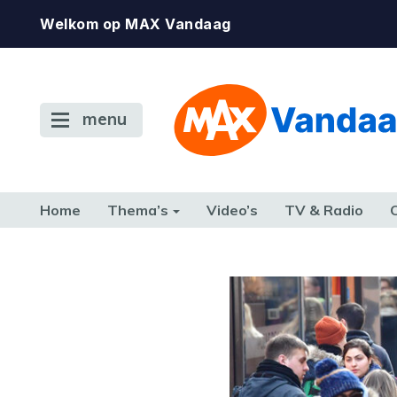
Welkom op MAX Vandaag
menu
Home
Thema’s
Video’s
TV & Radio
CONSUMENT
ETEN & DRINKEN
FAMILIE & RELATIE
GELD, W
TERUG NAAR TOEN