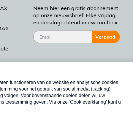
MAX
Neem hier een gratis abonnement
op onze nieuwsbrief. Elke vrijdag-
en dinsdagochtend in uw mailbox.
MAX
Verzend
iale
tieman
ctueel
Nieuwsbrief
d Bakt
Neem hier een gratis abonnement op onze
nieuwsbrief. Elke vrijdag- en dinsdagochtend in uw
mailbox.
Copyright © 2026 MAX Vandaag -
Omroep MAX