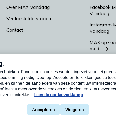
Over MAX Vandaag
Facebook 
Vandaag
Veelgestelde vragen
Instagram 
Contact
Vandaag
MAX op soc
media
MAX vakan
Meldpunt A
Heel Hollan
aarden
Privacyverklaring
Cookieverklaring