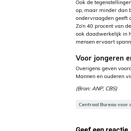
Ook de tegenstellingen
op, maar minder dan b
ondervraagden geeft o
Zo’n 40 procent van de
ook daadwerkelijk in 
mensen ervaart spanni
Voor jongeren 
Overigens geven voora
Mannen en ouderen vin
(Bron: ANP, CBS)
Centraal Bureau voor d
Geef een reactie