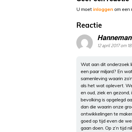
U moet
inloggen
om een r
Reactie
Hanneman
12 april 2017 om 18
Wat aan dit onderzoek l
een paar miljard? En wat
samenleving waarin zo’n 
als het wat oplevert. W
en oud, ziek en gezond
bevolking is opgelegd aa
dan die waarin onze groo
ontwikkelingen te maken.
goed op tijd even de wer
gaan doen. Op z’n tijd 