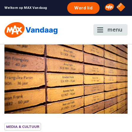
NPO S
Omroep 
Word lid
Welkom op MAX Vandaag
menu
MEDIA & CULTUUR