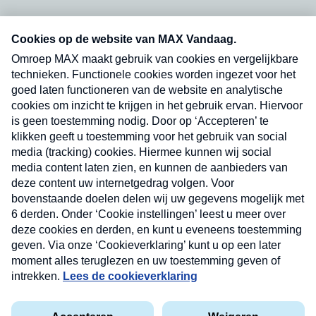
Neem hier een gratis abonnement op onze
nieuwsbrief. Elke vrijdag- en dinsdagochtend in
uw mailbox.
Verzend
Nieuwsbrief
Neem hier een gratis abonnement op onze
nieuwsbrief. Elke vrijdag- en dinsdagochtend in uw
mailbox.
Contact
Algemene voorwaarden
Privacyverklaring
Cookieverklaring