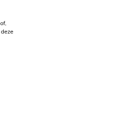
of,
 deze