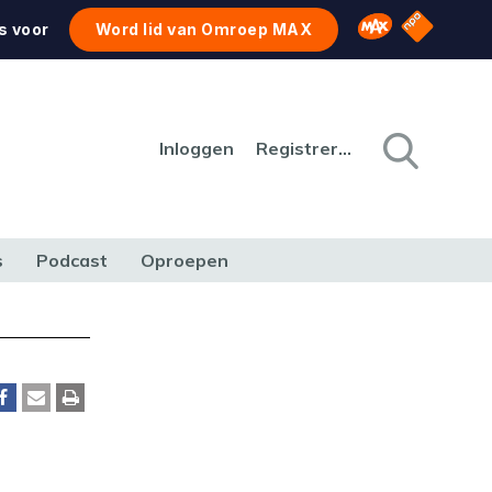
NPO Star
Omroep MAX
s voor
Word lid van Omroep MAX
Inloggen
Registreren
s
Podcast
Oproepen
CULTUUR
NATUUR & MILIEU
REIZEN & VERKEER