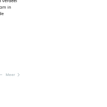
n verdeel
ham in
de
Meer