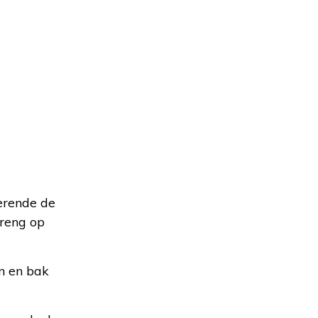
oerende de
breng op
an en bak