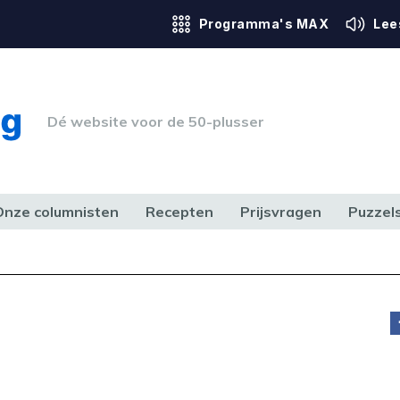
Programma's MAX
Lee
Dé website voor de 50-plusser
Onze columnisten
Recepten
Prijsvragen
Puzzel
ERK & RECHT
GEZONDHEID & SPORT
HUIS, TUIN & HOBBY
MEDIA & 
t
doen,
ce.