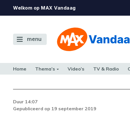
Welkom op MAX Vandaag
menu
Home
Thema’s
Video’s
TV & Radio
CONSUMENT
ETEN & DRINKEN
FAMILIE & RELATIE
GELD, W
TERUG NAAR TOEN
Foutcode 403
Duur 14:07
De gewenste stream is op dit moment nie
Gepubliceerd op 19 september 2019
beschikbaar. Als het probleem zich blijft voor
neem dan contact op met onze klantenservi