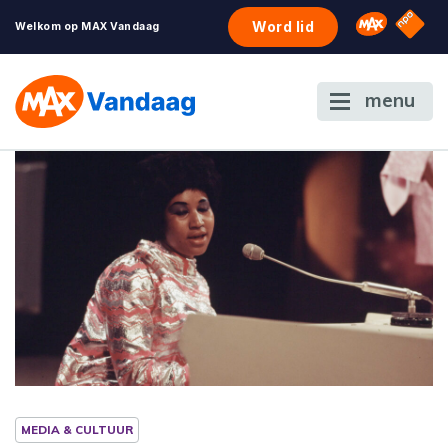
NPO S
Omroep 
Word lid
Welkom op MAX Vandaag
menu
MEDIA & CULTUUR