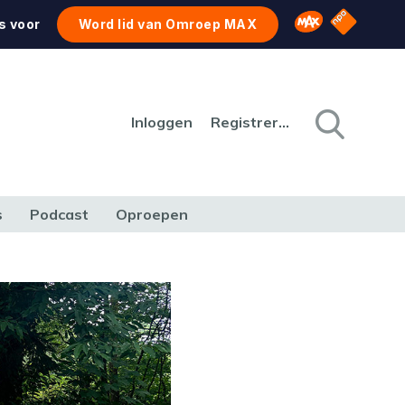
NPO Star
Omroep MAX
s voor
Word lid van Omroep MAX
Inloggen
Registreren
s
Podcast
Oproepen
CULTUUR
NATUUR & MILIEU
REIZEN & VERKEER