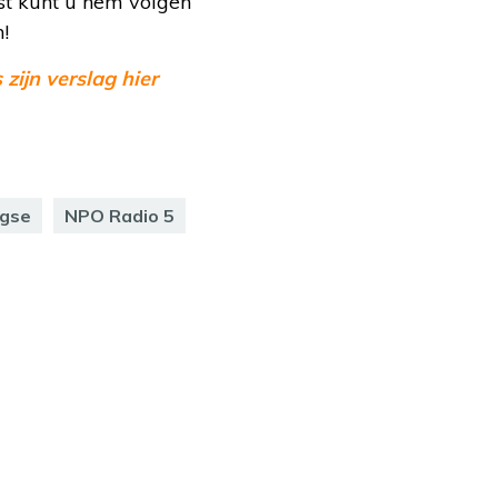
t kunt u hem volgen
!
 zijn verslag hier
agse
NPO Radio 5