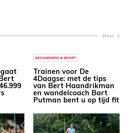
Meer
GEZONDHEID & SPORT
 gaat
Trainen voor De
 Bert
4Daagse: met de tips
46.999
van Bert Haandrikman
rs
en wandelcoach Bart
Putman bent u op tijd fit