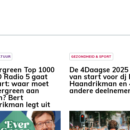
LTUUR
GEZONDHEID & SPORT
rgreen Top 1000
De 4Daagse 2025
 Radio 5 gaat
van start voor dj
art: waar moet
Haandrikman en 
ergreen aan
andere deelneme
n? Bert
ikman legt uit