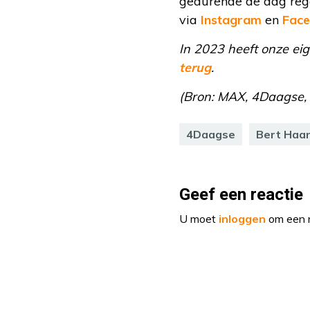
gedurende de dag reg
via
Instagram
en
Fac
In 2023 heeft onze e
terug
.
(Bron: MAX, 4Daagse, 
4Daagse
Bert Haa
Geef een reactie
U moet
inloggen
om een r