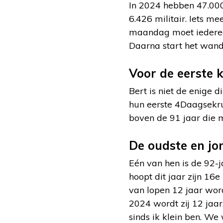
In 2024 hebben 47.000
6.426 militair. Iets m
maandag moet iedereen 
Daarna start het wande
Voor de eerste 
Bert is niet de enige d
hun eerste 4Daagsekrui
boven de 91 jaar die 
De oudste en jo
Eén van hen is de 92-
hoopt dit jaar zijn 16
e
van lopen 12 jaar wo
2024 wordt zij 12 jaa
sinds ik klein ben. We