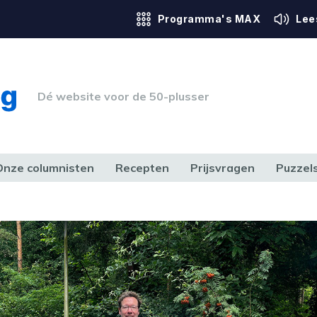
Programma's MAX
Lee
Dé website voor de 50-plusser
Onze columnisten
Recepten
Prijsvragen
Puzzel
ERK & RECHT
GEZONDHEID & SPORT
HUIS, TUIN & HOBBY
MEDIA & 