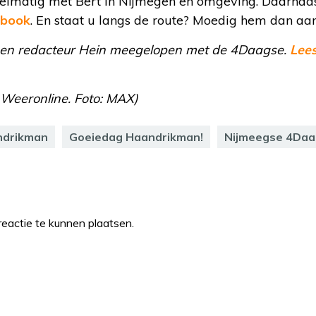
elmatig met Bert in Nijmegen en omgeving. Daarnaas
ebook
. En staat u langs de route? Moedig hem dan aan
igen redacteur Hein meegelopen met de 4Daagse.
Lees
Weeronline. Foto: MAX)
ndrikman
Goeiedag Haandrikman!
Nijmeegse 4Da
eactie te kunnen plaatsen.