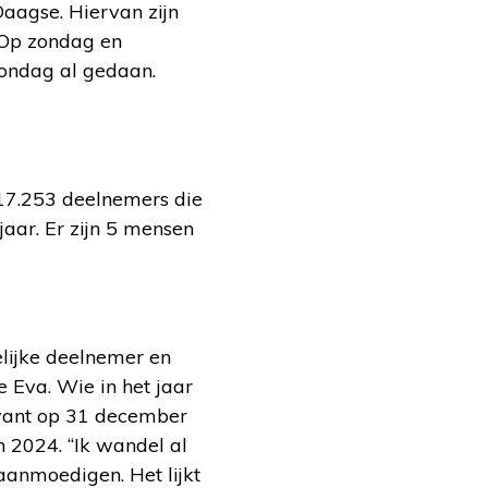
aagse. Hiervan zijn
. Op zondag en
zondag al gedaan.
r 17.253 deelnemers die
aar. Er zijn 5 mensen
elijke deelnemer en
e Eva. Wie in het jaar
want op 31 december
 2024. “Ik wandel al
aanmoedigen. Het lijkt