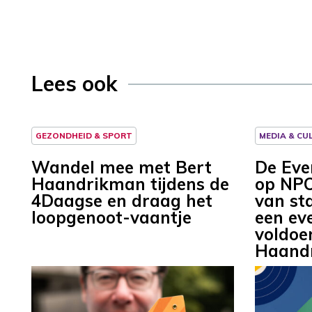
Lees ook
GEZONDHEID & SPORT
MEDIA & CU
Wandel mee met Bert
De Eve
Haandrikman tijdens de
op NPO
4Daagse en draag het
van st
loopgenoot-vaantje
een ev
voldoe
Haandr