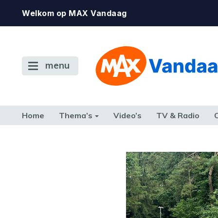
Welkom op MAX Vandaag
menu
Home
Thema’s
Video’s
TV & Radio
CONSUMENT
ETEN & DRINKEN
FAMILIE & RELATIE
GELD, W
TERUG NAAR TOEN