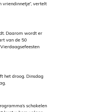
vriendinnetje”, vertelt
ndt. Daarom wordt er
art van de 50
e Vierdaagsefeesten
t het droog. Dinsdag
ag.
programma’s schakelen