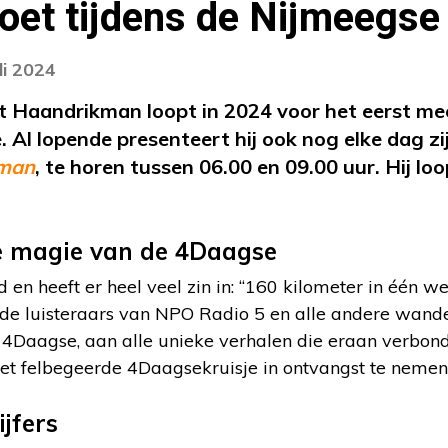
oet tijdens de Nijmeegs
li 2024
 Haandrikman loopt in 2024 voor het eerst mee
 Al lopende presenteert hij ook nog elke dag z
kman
, te horen tussen 06.00 en 09.00 uur. Hij lo
e magie van de 4Daagse
 en heeft er heel veel zin in: “160 kilometer in één we
de luisteraars van NPO Radio 5 en alle andere wande
4Daagse, aan alle unieke verhalen die eraan verbonde
et felbegeerde 4Daagsekruisje in ontvangst te nemen.
jfers