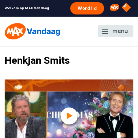
NPO S
Omroep 
Word lid
Welkom op MAX Vandaag
menu
Henkjan Smits