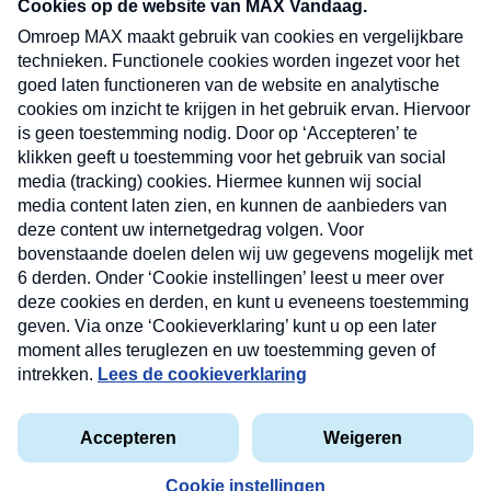
nieuwsbrief. Elke vrijdag- en dinsdagochtend in
uw mailbox.
Verzend
Nieuwsbrief
Neem hier een gratis abonnement op onze
nieuwsbrief. Elke vrijdag- en dinsdagochtend in uw
mailbox.
Contact
Algemene voorwaarden
Privacyverklaring
Cookieverklaring
Kwetsbaarheid melden
privacyverklaring
Copyright © 2026 MAX Vandaag -
Omroep MAX