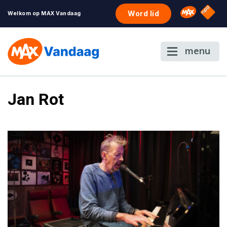
NPO S
Omroep 
Word lid
Welkom op MAX Vandaag
menu
Jan Rot