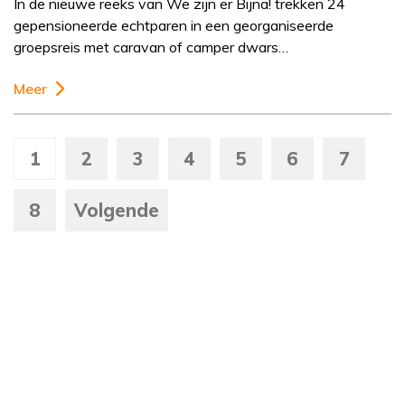
In de nieuwe reeks van We zijn er Bijna! trekken 24
gepensioneerde echtparen in een georganiseerde
groepsreis met caravan of camper dwars…
Meer
1
2
3
4
5
6
7
8
Volgende