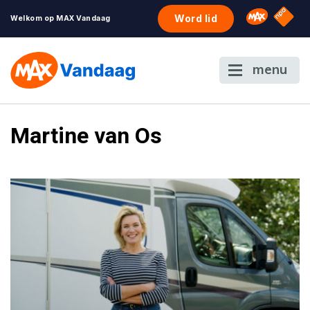
NPO S
Omroep 
Word lid
Welkom op MAX Vandaag
menu
Martine van Os