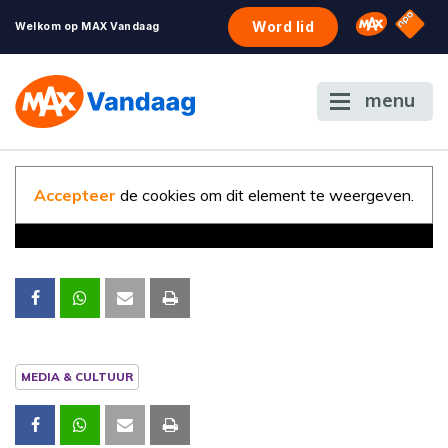
NPO S
Omroep 
Word lid
Welkom op MAX Vandaag
menu
Accepteer
de cookies om dit element te weergeven.
MEDIA & CULTUUR