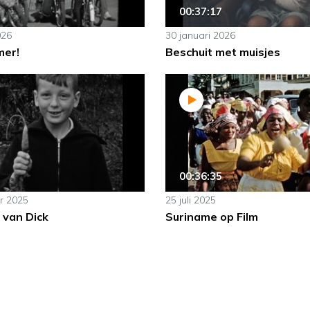
00:37:17
026
30 januari 2026
mer!
Beschuit met muisjes
00:36:35
r 2025
25 juli 2025
 van Dick
Suriname op Film