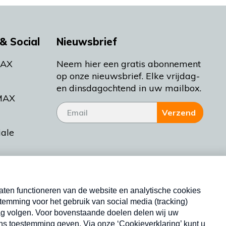
& Social
Nieuwsbrief
MAX
Neem hier een gratis abonnement
op onze nieuwsbrief. Elke vrijdag-
en dinsdagochtend in uw mailbox.
MAX
Verzend
iale
tieman
ctueel
Nieuwsbrief
d Bakt
Neem hier een gratis abonnement op onze