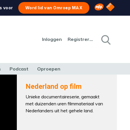
NPO Star
Omroep MAX
s voor
Word lid van Omroep MAX
Inloggen
Registreren
s
Podcast
Oproepen
CULTUUR
NATUUR & MILIEU
REIZEN & VERKEER
Nederland op film
Unieke documentaireserie, gemaakt
met duizenden uren filmmateriaal van
Nederlanders uit het gehele land.