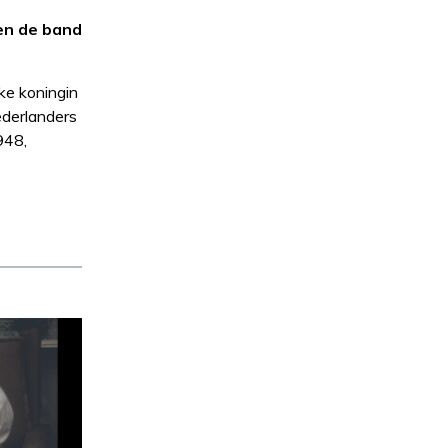
en de band
ke koningin
ederlanders
948,