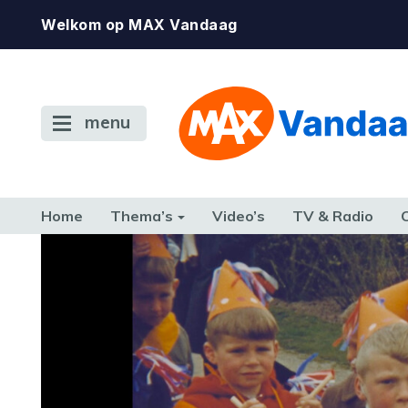
Welkom op MAX Vandaag
menu
Home
Thema’s
Video’s
TV & Radio
CONSUMENT
ETEN & DRINKEN
FAMILIE & RELATIE
GELD, W
TERUG NAAR TOEN