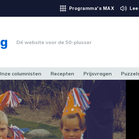
Programma's MAX
Lee
Dé website voor de 50-plusser
Onze columnisten
Recepten
Prijsvragen
Puzzel
ERK & RECHT
GEZONDHEID & SPORT
HUIS, TUIN & HOBBY
MEDIA & 