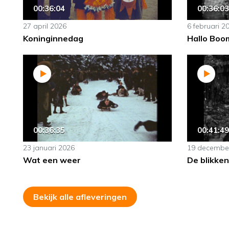
00:36:04
00:36:03
27 april 2026
6 februari 2
Koninginnedag
Hallo Boo
00:36:35
00:41:49
23 januari 2026
19 decembe
Wat een weer
De blikken
Bekijk alle afleveringen