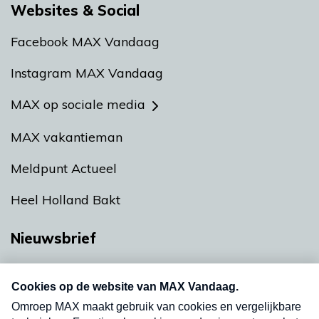
Websites & Social
Facebook MAX Vandaag
Instagram MAX Vandaag
MAX op sociale media
MAX vakantieman
Meldpunt Actueel
Heel Holland Bakt
Nieuwsbrief
Neem hier een gratis abonnement op onze
nieuwsbrief. Elke vrijdag- en dinsdagochtend in
uw mailbox.