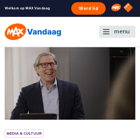
NPO S
Omroep 
Word lid
Welkom op MAX Vandaag
menu
MEDIA & CULTUUR