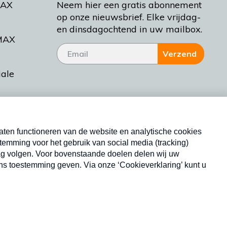
MAX
Neem hier een gratis abonnement
op onze nieuwsbrief. Elke vrijdag-
en dinsdagochtend in uw mailbox.
MAX
Verzend
iale
tieman
ctueel
Nieuwsbrief
d Bakt
Neem hier een gratis abonnement op onze
nieuwsbrief. Elke vrijdag- en dinsdagochtend in uw
mailbox.
Copyright © 2026 MAX Vandaag -
Omroep MAX
privacyverklaring