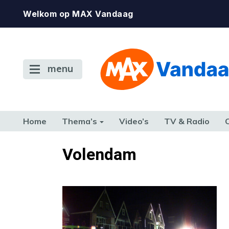
Welkom op MAX Vandaag
menu
Home
Thema’s
Video’s
TV & Radio
CONSUMENT
ETEN & DRINKEN
FAMILIE & RELATIE
GELD, W
Volendam
TERUG NAAR TOEN