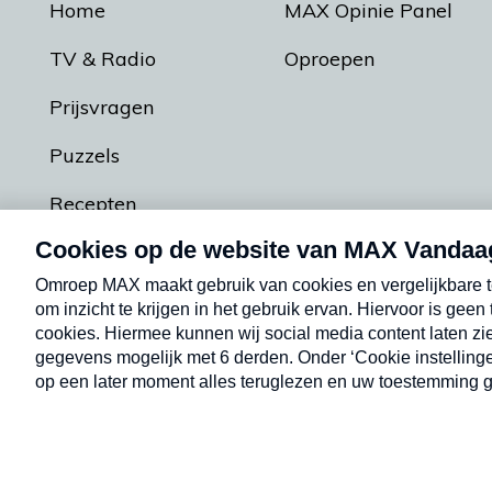
Home
MAX Opinie Panel
TV & Radio
Oproepen
Prijsvragen
Puzzels
Recepten
Podcasts
Contact
Algemene voorw
Kwetsbaarheid melden