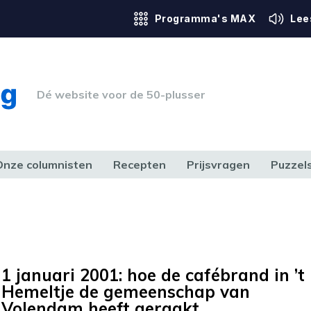
Programma's MAX
Lee
Dé website voor de 50-plusser
Onze columnisten
Recepten
Prijsvragen
Puzzel
ERK & RECHT
GEZONDHEID & SPORT
HUIS, TUIN & HOBBY
MEDIA & 
1 januari 2001: hoe de cafébrand in ’t
Hemeltje de gemeenschap van
Volendam heeft geraakt