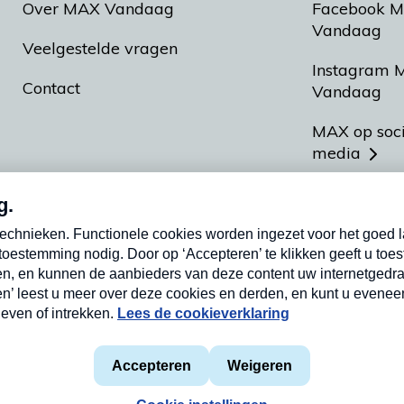
Over MAX Vandaag
Facebook 
Vandaag
Veelgestelde vragen
Instagram 
Contact
Vandaag
MAX op soc
media
MAX vakan
Meldpunt A
Heel Hollan
aarden
Privacyverklaring
Cookieverklaring