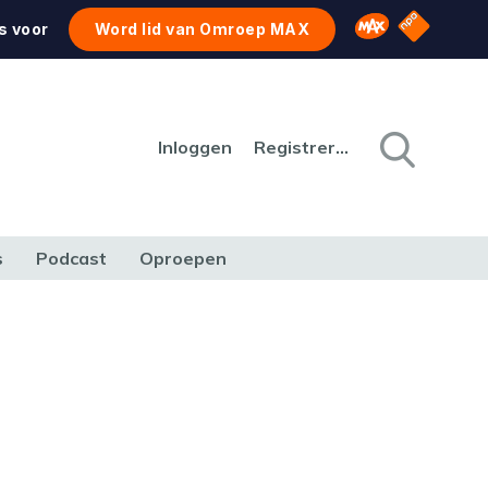
NPO Star
Omroep MAX
s voor
Word lid van Omroep MAX
Inloggen
Registreren
s
Podcast
Oproepen
CULTUUR
NATUUR & MILIEU
REIZEN & VERKEER