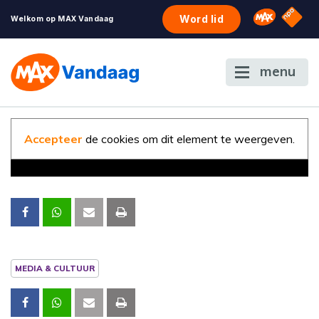
NPO S
Omroep 
Word lid
Welkom op MAX Vandaag
menu
Accepteer
de cookies om dit element te weergeven.
MEDIA & CULTUUR