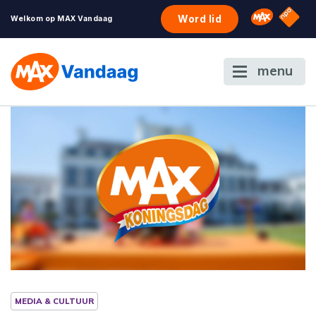
NPO S
Omroep 
Word lid
Welkom op MAX Vandaag
menu
MEDIA & CULTUUR