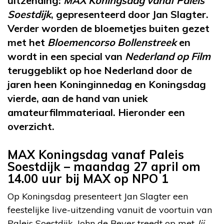
uitzending:
MAX Koningsdag vanaf Paleis
Soestdijk
, gepresenteerd door Jan Slagter.
Verder worden de bloemetjes buiten gezet
met het
Bloemencorso Bollenstreek
en
wordt in een special van
Nederland op Film
teruggeblikt op hoe Nederland door de
jaren heen Koninginnedag en Koningsdag
vierde, aan de hand van uniek
amateurfilmmateriaal. Hieronder een
overzicht.
MAX Koningsdag vanaf Paleis
Soestdijk – maandag 27 april om
14.00 uur bij MAX op NPO 1
Op Koningsdag presenteert Jan Slagter een
feestelijke live-uitzending vanuit de voortuin van
Paleis Soestdijk. John de Bever treedt op met
Jij