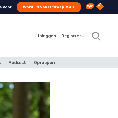
NPO Star
Omroep MAX
s voor
Word lid van Omroep MAX
Inloggen
Registreren
s
Podcast
Oproepen
CULTUUR
NATUUR & MILIEU
REIZEN & VERKEER