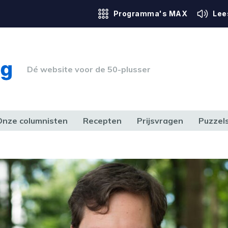
Programma's MAX
Lee
Dé website voor de 50-plusser
Onze columnisten
Recepten
Prijsvragen
Puzzel
ERK & RECHT
GEZONDHEID & SPORT
HUIS, TUIN & HOBBY
MEDIA & 