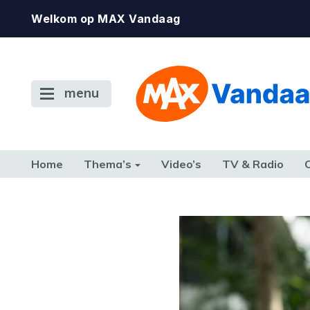
Welkom op MAX Vandaag
menu
Home
Thema’s
Video’s
TV & Radio
CONSUMENT
ETEN & DRINKEN
FAMILIE & RELATIE
GELD, W
TERUG NAAR TOEN