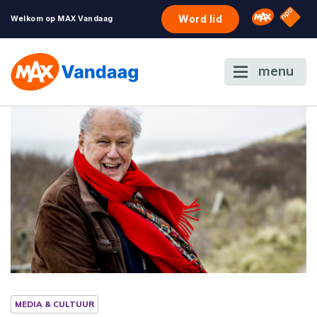
NPO S
Omroep 
Word lid
Welkom op MAX Vandaag
menu
MEDIA & CULTUUR