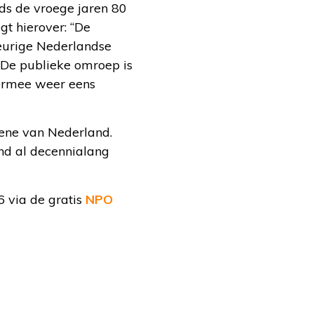
inds de vroege jaren 80
gt hierover: “De
eurige Nederlandse
 De publieke omroep is
iermee weer eens
ene van Nederland.
and al decennialang
 via de gratis
NPO