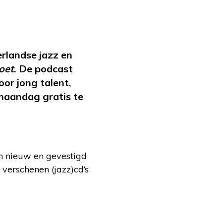
rlandse jazz en
oet
. De podcast
or jong talent,
maandag gratis te
n nieuw en gevestigd
 verschenen (jazz)cd’s