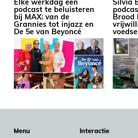
Elke werkdag een
Silvia
podcast te beluisteren
podcas
bij MAX: van de
Brood 
Grannies tot injazz en
vrijwil
De 5e van Beyoncé
voedse
Menu
Interactie