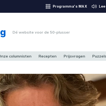
Programma's MAX
Lee
Dé website voor de 50-plusser
Onze columnisten
Recepten
Prijsvragen
Puzzel
ERK & RECHT
GEZONDHEID & SPORT
HUIS, TUIN & HOBBY
MEDIA & 