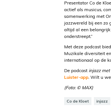
Presentator Co de Kloet
actief als musicus, co
samenwerking met Omr
jazzwereld bij een zo
altijd al een belangr
onderstreept.”
Met deze podcast bie
Muzikale diversiteit e
internationaal op de ka
De podcast
injazz met 
Luister-app
. Wilt u w
(Foto: © MAX)
Co de Kloet
injazz