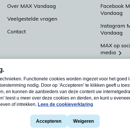
Over MAX Vandaag
Facebook 
Vandaag
Veelgestelde vragen
Instagram 
Contact
Vandaag
MAX op soc
media
MAX vakan
Meldpunt A
Heel Hollan
aarden
Privacyverklaring
Cookieverklaring