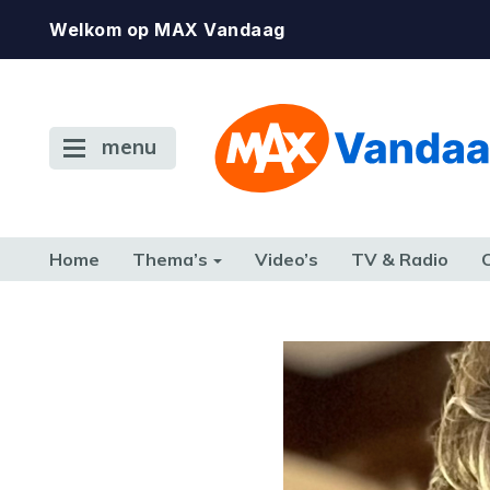
Welkom op MAX Vandaag
menu
Home
Thema’s
Video’s
TV & Radio
CONSUMENT
ETEN & DRINKEN
FAMILIE & RELATIE
GELD, W
TERUG NAAR TOEN