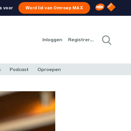
NPO Star
Omroep MAX
s voor
Word lid van Omroep MAX
Inloggen
Registreren
s
Podcast
Oproepen
CULTUUR
NATUUR & MILIEU
REIZEN & VERKEER