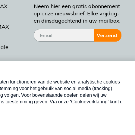
MAX
Neem hier een gratis abonnement
op onze nieuwsbrief. Elke vrijdag-
en dinsdagochtend in uw mailbox.
MAX
Verzend
iale
tieman
ctueel
Nieuwsbrief
d Bakt
Neem hier een gratis abonnement op onze
nieuwsbrief. Elke vrijdag- en dinsdagochtend in uw
mailbox.
Copyright © 2026 MAX Vandaag -
Omroep MAX