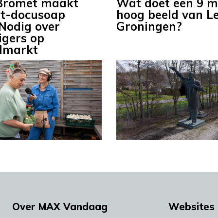
 Bromet maakt
Wat doet een 9 m
t-docusoap
hoog beeld van Le
Nodig over
Groningen?
ligers op
lmarkt
Over MAX Vandaag
Websites 