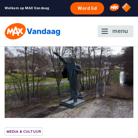
NPO S
Omroep 
Word lid
Welkom op MAX Vandaag
menu
MEDIA & CULTUUR