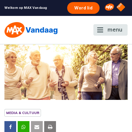
NPO S
Omroep 
Word lid
Welkom op MAX Vandaag
menu
MEDIA & CULTUUR