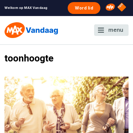
NPO S
Omroep 
Word lid
Welkom op MAX Vandaag
menu
toonhoogte