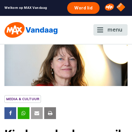
NPO S
Omroep 
Word lid
Welkom op MAX Vandaag
menu
MEDIA & CULTUUR