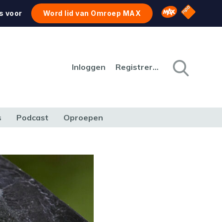
NPO Star
Omroep MAX
s voor
Word lid van Omroep MAX
Inloggen
Registreren
s
Podcast
Oproepen
CULTUUR
NATUUR & MILIEU
REIZEN & VERKEER