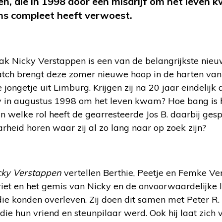
n, die in 1998 door een misdrijf om het leven 
ns compleet heeft verwoest.
ak Nicky Verstappen is een van de belangrijkste nieuw
ch brengt deze zomer nieuwe hoop in de harten van 
e jongetje uit Limburg. Krijgen zij na 20 jaar eindelij
 in augustus 1998 om het leven kwam? Hoe bang is hij 
elke rol heeft de gearresteerde Jos B. daarbij gespee
arheid horen waar zij al zo lang naar op zoek zijn?
cky Verstappen
vertellen Berthie, Peetje en Femke V
riet en het gemis van Nicky en de onvoorwaardelijke l
ie konden overleven. Zij doen dit samen met Peter R. 
e hun vriend en steunpilaar werd. Ook hij laat zich 