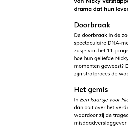
van Nicky Verstappe
drama dat hun leve
Doorbraak
De doorbraak in de za
spectaculaire DNA-mat
zusje van het 11-jarig
hoe hun geliefde Nicky
momenten geweest? En w
zijn strafproces de wa
Het gemis
In
Een kaarsje voor Ni
dan ooit over het verd
waardoor zij de traged
misdaadverslaggever di