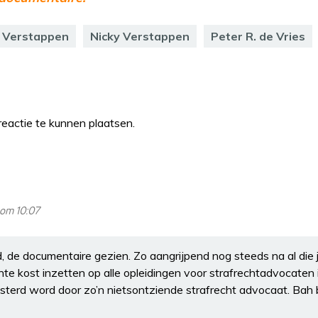
y Verstappen
Nicky Verstappen
Peter R. de Vries
eactie te kunnen plaatsen.
 om 10:07
 de documentaire gezien. Zo aangrijpend nog steeds na al die j
hte kost inzetten op alle opleidingen voor strafrechtadvocaten 
uisterd word door zo’n nietsontziende strafrecht advocaat. Ba