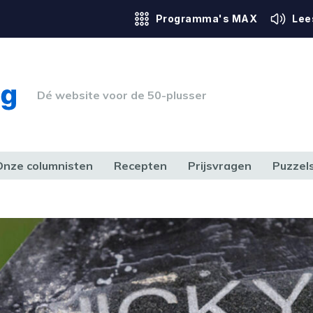
Programma's MAX
Lee
Dé website voor de 50-plusser
Onze columnisten
Recepten
Prijsvragen
Puzzel
ERK & RECHT
GEZONDHEID & SPORT
HUIS, TUIN & HOBBY
MEDIA & 