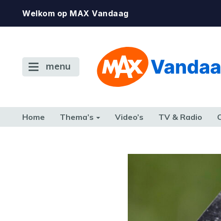
Welkom op MAX Vandaag
menu
Home
Thema’s
Video’s
TV & Radio
CONSUMENT
ETEN & DRINKEN
FAMILIE & RELATIE
GELD, W
TERUG NAAR TOEN