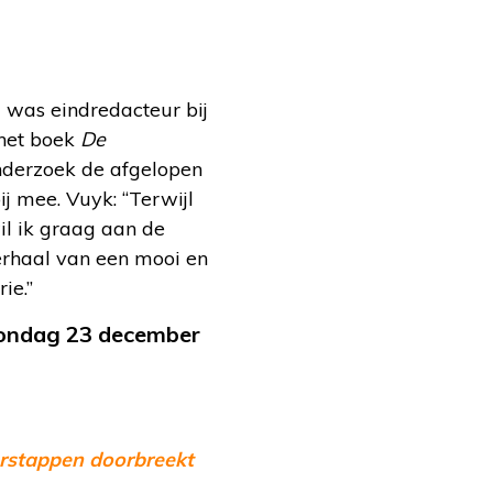
 was eindredacteur bij
 het boek
De
onderzoek de afgelopen
j mee. Vuyk: “Terwijl
il ik graag aan de
verhaal van een mooi en
ie.”
 zondag 23 december
erstappen doorbreekt