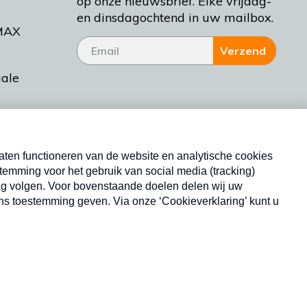
op onze nieuwsbrief. Elke vrijdag-
en dinsdagochtend in uw mailbox.
MAX
Verzend
iale
tieman
ctueel
Nieuwsbrief
d Bakt
Neem hier een gratis abonnement op onze
nieuwsbrief. Elke vrijdag- en dinsdagochtend in uw
mailbox.
Copyright © 2026 MAX Vandaag -
Omroep MAX
privacyverklaring