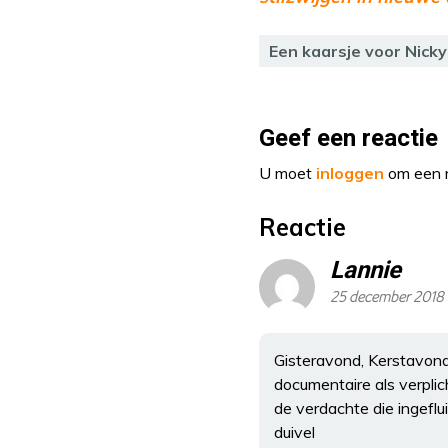
Een kaarsje voor Nick
Geef een reactie
U moet
inloggen
om een r
Reactie
Lannie
25 december 2018
Gisteravond, Kerstavond,
documentaire als verplic
de verdachte die ingefl
duivel