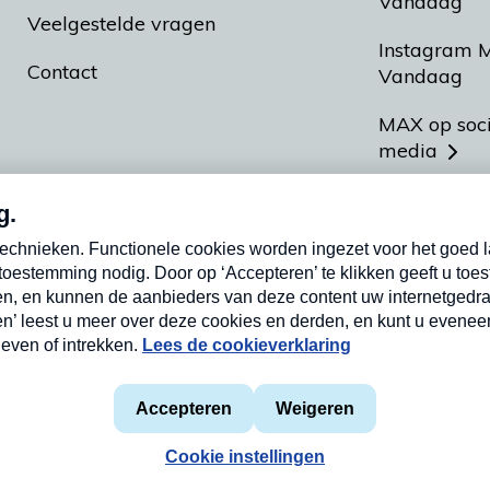
Vandaag
Veelgestelde vragen
Instagram 
Contact
Vandaag
MAX op soc
media
MAX vakan
Meldpunt A
Heel Hollan
aarden
Privacyverklaring
Cookieverklaring