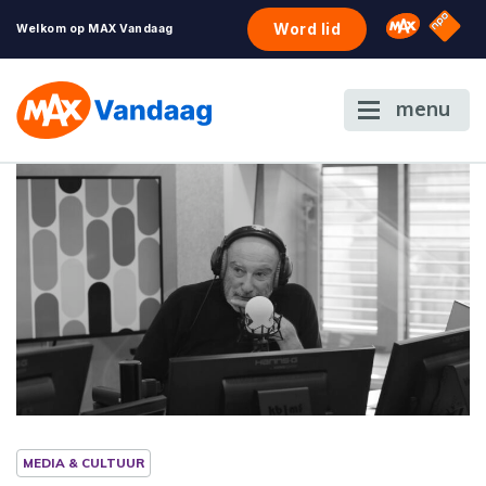
NPO S
Omroep 
Word lid
Welkom op MAX Vandaag
menu
MEDIA & CULTUUR