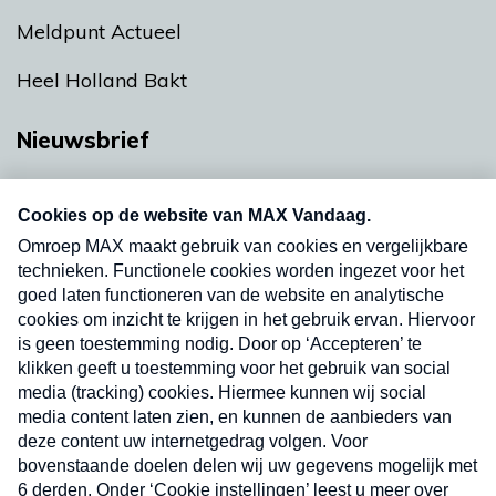
Meldpunt Actueel
Heel Holland Bakt
Nieuwsbrief
Neem hier een gratis abonnement op onze
nieuwsbrief. Elke vrijdag- en dinsdagochtend in
uw mailbox.
Verzend