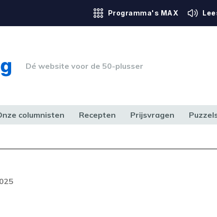
Programma's MAX
Lee
Dé website voor de 50-plusser
Onze columnisten
Recepten
Prijsvragen
Puzzel
ERK & RECHT
GEZONDHEID & SPORT
HUIS, TUIN & HOBBY
MEDIA & 
Foutcode 6001
out opgetreden. Als het probleem
2025
n, neem dan contact op met onze
lantenservice.