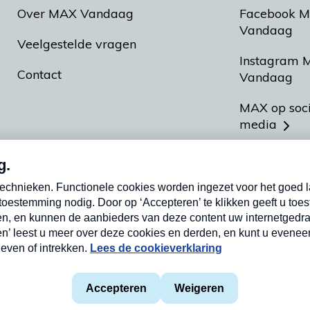
Over MAX Vandaag
Facebook 
Vandaag
Veelgestelde vragen
Instagram 
Contact
Vandaag
MAX op soc
media
MAX vakan
Meldpunt A
Heel Hollan
aarden
Privacyverklaring
Cookieverklaring