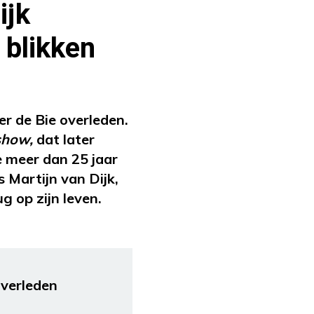
ijk
 blikken
er de Bie overleden.
show,
dat later
e meer dan 25 jaar
Martijn van Dijk,
g op zijn leven.
overleden