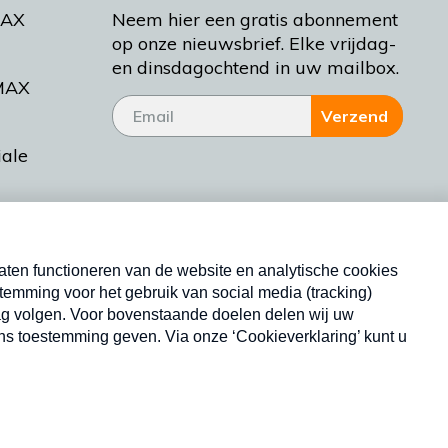
MAX
Neem hier een gratis abonnement
op onze nieuwsbrief. Elke vrijdag-
en dinsdagochtend in uw mailbox.
MAX
Verzend
iale
tieman
ctueel
Nieuwsbrief
d Bakt
Neem hier een gratis abonnement op onze
nieuwsbrief. Elke vrijdag- en dinsdagochtend in uw
mailbox.
Copyright © 2026 MAX Vandaag -
Omroep MAX
privacyverklaring