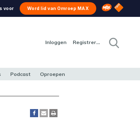
NPO Star
Omroep MAX
s voor
Word lid van Omroep MAX
Inloggen
Registreren
s
Podcast
Oproepen
CULTUUR
NATUUR & MILIEU
REIZEN & VERKEER