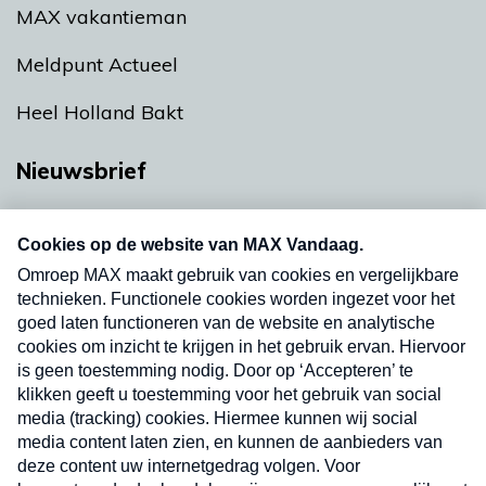
MAX vakantieman
Meldpunt Actueel
Heel Holland Bakt
Nieuwsbrief
Neem hier een gratis abonnement op onze
nieuwsbrief. Elke vrijdag- en dinsdagochtend in
uw mailbox.
Verzend