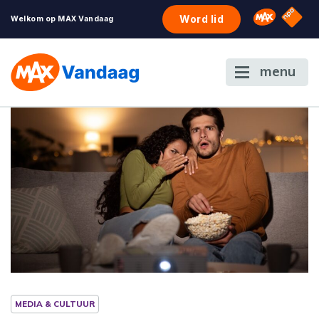
NPO S
Omroep 
Word lid
Welkom op MAX Vandaag
menu
MEDIA & CULTUUR