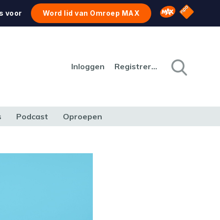
NPO Star
Omroep MAX
s voor
Word lid van Omroep MAX
Inloggen
Registreren
s
Podcast
Oproepen
CULTUUR
NATUUR & MILIEU
REIZEN & VERKEER