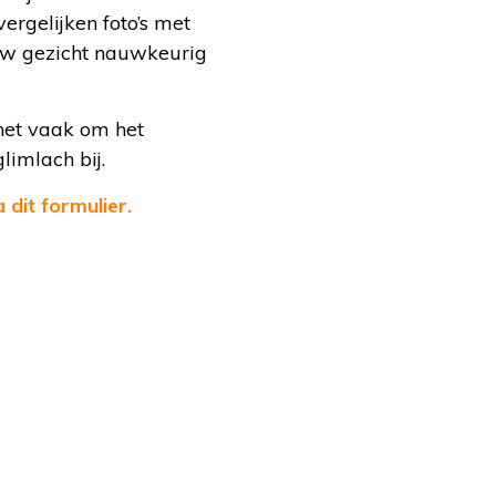
rgelijken foto’s met
m uw gezicht nauwkeurig
het vaak om het
imlach bij.
 dit formulier.