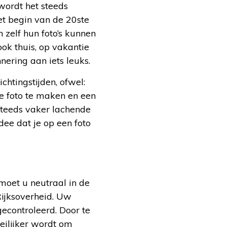
ordt het steeds
et begin van de 20
ste
zelf hun foto’s kunnen
ok thuis, op vakantie
nering aan iets leuks.
chtingstijden, ofwel:
e foto te maken en een
 steeds vaker lachende
idee dat je op een foto
 moet u neutraal in de
Rijksoverheid. Uw
econtroleerd. Door te
ilijker wordt om