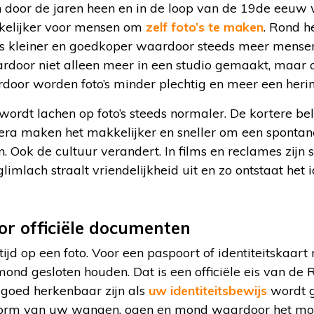
 door de jaren heen en in de loop van de 19
de
eeuw w
kkelijker voor mensen om
zelf foto’s te maken
. Rond h
kleiner en goedkoper waardoor steeds meer mensen 
door niet alleen meer in een studio gemaakt, maar o
aardoor worden foto’s minder plechtig en meer een herin
rdt lachen op foto’s steeds normaler. De kortere beli
amera maken het makkelijker en sneller om een spontan
n. Ook de cultuur verandert. In films en reclames zijn
glimlach straalt vriendelijkheid uit en zo ontstaat het 
oor officiële documenten
tijd op een foto. Voor een paspoort of identiteitskaart
nd gesloten houden. Dat is een officiële eis van de 
 goed herkenbaar zijn als
uw identiteitsbewijs
wordt g
vorm van uw wangen, ogen en mond waardoor het moe