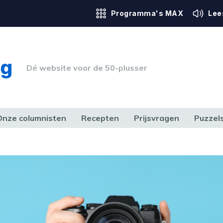
Programma's MAX
Lee
Dé website voor de 50-plusser
Onze columnisten
Recepten
Prijsvragen
Puzzel
ERK & RECHT
GEZONDHEID & SPORT
HUIS, TUIN & HOBBY
MEDIA & 