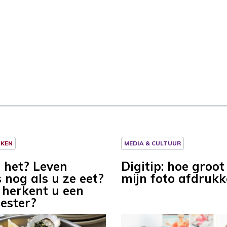
NKEN
MEDIA & CULTUUR
t het? Leven
Digitip: hoe groot
 nog als u ze eet?
mijn foto afdruk
 herkent u een
oester?