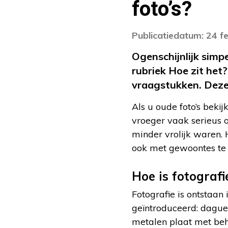
foto’s?
Publicatiedatum: 24 f
Ogenschijnlijk simp
rubriek Hoe zit het
vraagstukken. Deze 
Als u oude foto’s beki
vroeger vaak serieus o
minder vrolijk waren. 
ook met gewoontes te 
Hoe is fotograf
Fotografie is ontstaan 
geïntroduceerd: daguer
metalen plaat met behu