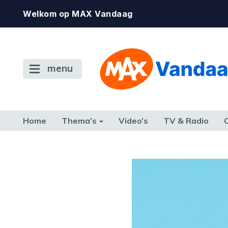
Welkom op MAX Vandaag
menu
Home
Thema’s
Video’s
TV & Radio
CONSUMENT
ETEN & DRINKEN
FAMILIE & RELATIE
GELD, W
TERUG NAAR TOEN