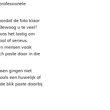
professionele
oordat de foto klaar
 Bewoog u te veel?
was het lastig om
al of serieus.
taan mensen vaak
ch paste daar in die
sen gingen niet
oals een huwelijk of
de blik paste daarbij