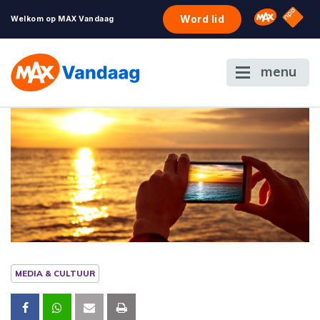
NPO S
Omroep 
Word lid
Welkom op MAX Vandaag
menu
MEDIA & CULTUUR