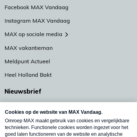
Facebook MAX Vandaag
Instagram MAX Vandaag
MAX op sociale media
MAX vakantieman
Meldpunt Actueel
Heel Holland Bakt
Nieuwsbrief
Neem hier een gratis abonnement op onze
nieuwsbrief. Elke vrijdag- en dinsdagochtend in
uw mailbox.
Verzend