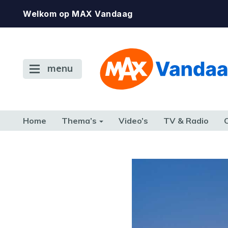
Welkom op MAX Vandaag
menu
Home
Thema’s
Video’s
TV & Radio
CONSUMENT
ETEN & DRINKEN
FAMILIE & RELATIE
GELD, W
TERUG NAAR TOEN