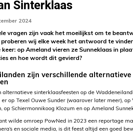
van Sinterklaas
ecember 2024
ele vragen zijn vaak het moeilijkst om te beant
? proberen wij elke week het antwoord te vinde
keer: op Ameland vieren ze Sunneklaas in plaat
cies en hoe wordt dit gevierd?
anden zijn verschillende alternatieve
ten
n alternatieve sinterklaasfeesten op de Waddeneilande
is er op Texel Ouwe Sunder (waarover later meer), op
m, op Schiermonnikoog Klozum en op Ameland Sunnek
riant wilde omroep PowNed in 2023 een reportage m
era’s en sociale media, is dit feest altijd een goed 