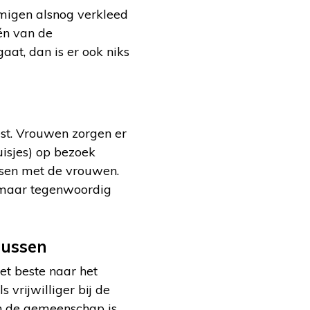
migen alsnog verkleed
één van de
at, dan is er ook niks
eest. Vrouwen zorgen er
uisjes) op bezoek
nsen met de vrouwen.
 maar tegenwoordig
tussen
et beste naar het
vrijwilliger bij de
 in de gemeenschap is