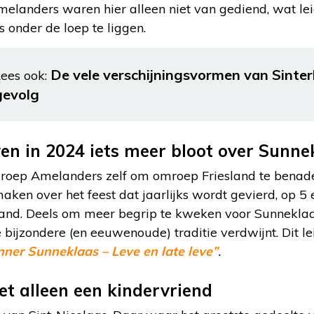
landers waren hier alleen niet van gediend, wat leid
 onder de loep te liggen.
De vele verschijningsvormen van Sinterk
ees ook:
gevolg
n in 2024 iets meer bloot over Sunne
 groep Amelanders zelf om omroep Friesland te bena
ken over het feest dat jaarlijks wordt gevierd, op 5
land. Deels om meer begrip te kweken voor Sunnekla
 bijzondere (en eeuwenoude) traditie verdwijnt. Dit le
nner Sunneklaas – Leve en late leve”
.
et alleen een kindervriend