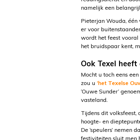
namelijk een belangri
Pieterjan Wouda, één 
er voor buitenstaanders
wordt het feest vooral 
het bruidspaar kent, m
Ook Texel heeft 
Mocht u toch eens een
zou u
‘het Texelse Ou
‘Ouwe Sunder’ genoemd.
vasteland.
Tijdens dit volksfeest,
hoogte- en dieptepunte
De ‘speulers’ nemen da
festiviteiten sluit men