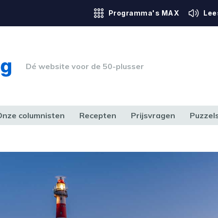
Programma's MAX
Lee
Dé website voor de 50-plusser
Onze columnisten
Recepten
Prijsvragen
Puzzel
ERK & RECHT
GEZONDHEID & SPORT
HUIS, TUIN & HOBBY
MEDIA & 