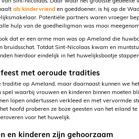
d van Sint-Nicolaas. Daar waar het grootste gedeelte
haalt
als kindervriend
en goeddoener, is hij op de W
lijksmakelaar. Potentiële partners waren vroeger be
alle hulp van de goedheiligman was mooi meegenom
 ook dat er een arme man was op Ameland die huwba
en bruidsschat. Totdat Sint-Nicolaas kwam en muntstu
nden hierdoor eindelijk in het huwelijksbootje stappen
feest met oeroude tradities
e traditie op Ameland, maar daarnaast kunnen we het
n spel waarbij vrouwen en kinderen binnen moeten bl
nen lopen ondertussen verkleed en met vervormde s
 het hoofd proberen ze boze geesten van het eiland te
eroveren voor het huwelijk.
en en kinderen zijn gehoorzaam