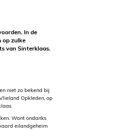
woorden. In de
n op zulke
s van Sinterklaas.
n niet zo bekend bij
 Vlieland Opkleden, op
laas.
aken. Want ondanks
bewaard eilandgeheim