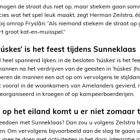
mogen de straat dus niet op, maar stiekem gaan som
ecies wat het spel leuk maakt, zegt Herman Zeilstra, 
 omrop Fryslân: “Als niemand stiekem de straat op ga
rt groot kat-en-muisspel.”
húskes’ is het feest tijdens Sunneklaas
heel spannend lijken, in de besloten ‘húskes’ is het f
annen na het verdrijven van de geesten in ‘húskes’ (h
eren de mannen een act op om vervolgens te stijlda
st vooral in de woonkamers van Amelanders gevierd,
organiseerd in kroegen of op kampeerboerderijen.
op het eiland komt u er niet zomaar 
meedoen met Sunneklaas? Dan zou u volgens Zeilstra h
n. Om vervolgens bijvoorbeeld aan de slag te gaan als 
 mee te doen met activiteiten in het dorp. Integratie