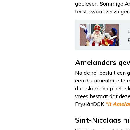
gebleven. Sommige Ame
feest kwam vervolgens
L
Amelanders geve
Na de rel besluit een
een documentaire te ma
dorpskernen op het ei
vrees bestaat dat deze
FryslânDOK
“It Amela
Sint-Nicolaas ni