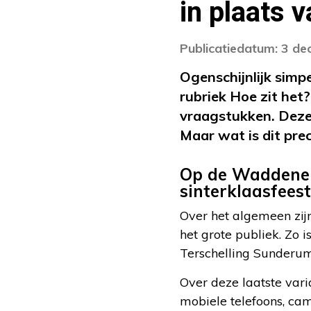
in plaats 
Publicatiedatum: 3 d
Ogenschijnlijk simp
rubriek Hoe zit het
vraagstukken. Deze 
Maar wat is dit pre
Op de Waddeneil
sinterklaasfees
Over het algemeen zij
het grote publiek. Zo 
Terschelling Sunderu
Over deze laatste va
mobiele telefoons, cam