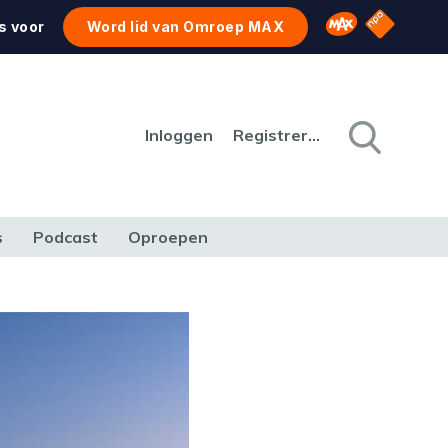
NPO Star
Omroep MAX
s voor
Word lid van Omroep MAX
Inloggen
Registreren
s
Podcast
Oproepen
CULTUUR
NATUUR & MILIEU
REIZEN & VERKEER