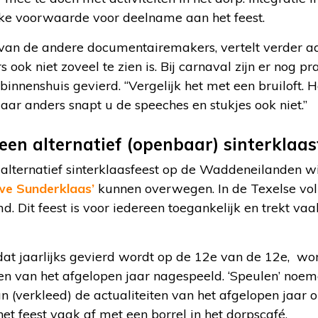
jke voorwaarde voor deelname aan het feest.
van de andere documentairemakers, vertelt verder a
 ook niet zoveel te zien is. Bij carnaval zijn er nog 
binnenshuis gevierd. “Vergelijk het met een bruiloft. H
aar anders snapt u de speeches en stukjes ook niet.”
een alternatief (openbaar) sinterklaas
 alternatief sinterklaasfeest op de Waddeneilanden 
we Sunderklaas’
kunnen overwegen. In de Texelse vo
 Dit feest is voor iedereen toegankelijk en trekt va
 dat jaarlijks gevierd wordt op de 12
e
van de 12
e
, wor
n van het afgelopen jaar nagespeeld. ‘Speulen’ noemen
n (verkleed) de actualiteiten van het afgelopen jaar 
 het feest vaak af met een borrel in het dorpscafé.