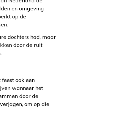
 van Nederland de
adden en omgeving
perkt op de
en.
re dochters had, maar
kken door de ruit
.
 feest ook een
ijven wanneer het
temmen door de
 verjagen, om op die