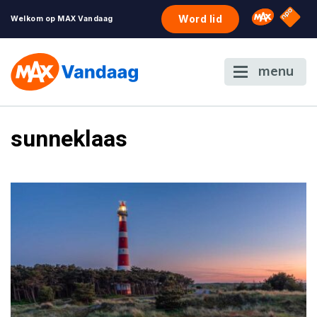
NPO S
Omroep 
Word lid
Welkom op MAX Vandaag
menu
sunneklaas