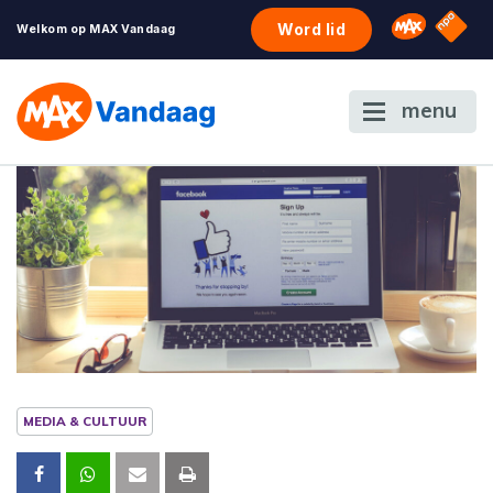
NPO S
Omroep 
Word lid
Welkom op MAX Vandaag
menu
MEDIA & CULTUUR