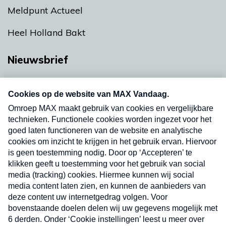
Meldpunt Actueel
Heel Holland Bakt
Nieuwsbrief
Neem hier een gratis abonnement op onze
nieuwsbrief. Elke vrijdag- en dinsdagochtend in
uw mailbox.
Verzend