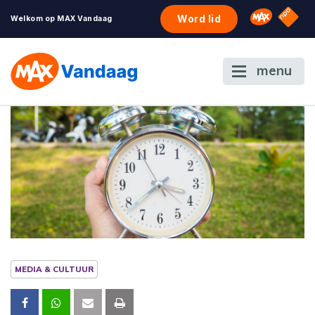
NPO S
Omroep 
Word lid
Welkom op MAX Vandaag
menu
MEDIA & CULTUUR