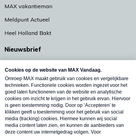
MAX vakantieman
Meldpunt Actueel
Heel Holland Bakt
Nieuwsbrief
Neem hier een gratis abonnement op onze
nieuwsbrief. Elke vrijdag- en dinsdagochtend in
uw mailbox.
Verzend