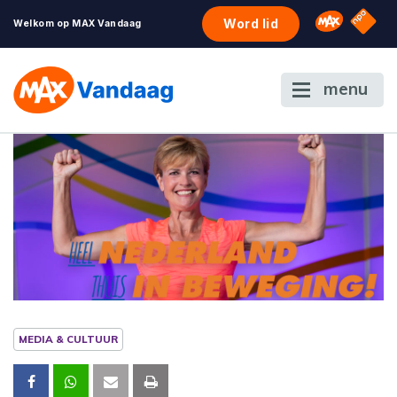
NPO S
Omroep 
Word lid
Welkom op MAX Vandaag
menu
MEDIA & CULTUUR