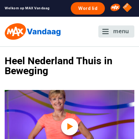
NPO S
Omroep 
Word lid
Welkom op MAX Vandaag
menu
Heel Nederland Thuis in
Beweging