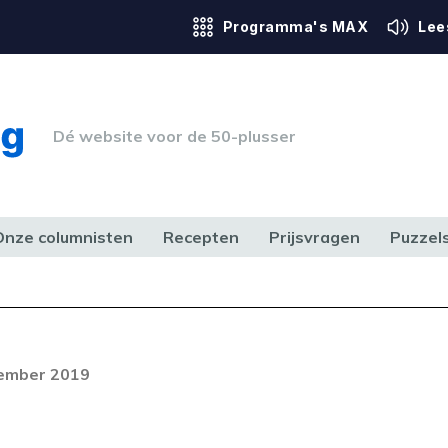
Programma's MAX
Lee
Dé website voor de 50-plusser
Onze columnisten
Recepten
Prijsvragen
Puzzel
ERK & RECHT
GEZONDHEID & SPORT
HUIS, TUIN & HOBBY
MEDIA & 
cember 2019