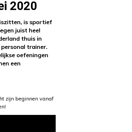
ei 2020
zitten, is sportief
gen juist heel
erland thuis in
personal trainer.
lijkse oefeningen
amen een
t zijn beginnen vanaf
en!