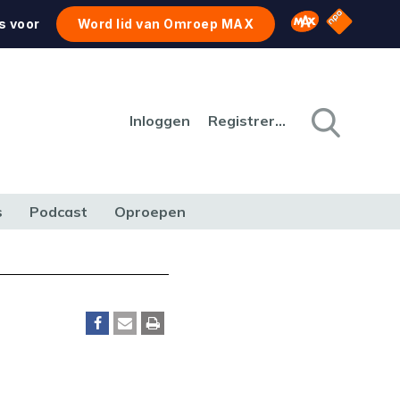
NPO Star
Omroep MAX
s voor
Word lid van Omroep MAX
Inloggen
Registreren
s
Podcast
Oproepen
CULTUUR
NATUUR & MILIEU
REIZEN & VERKEER