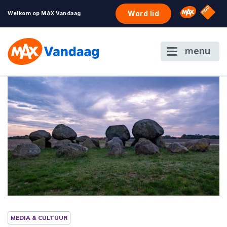
NPO S
Omroep 
Word lid
Welkom op MAX Vandaag
menu
MEDIA & CULTUUR