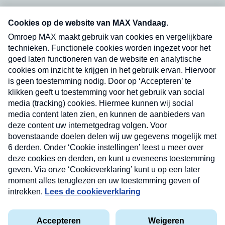
Neem hier een gratis abonnement op onze
nieuwsbrief. Elke vrijdag- en dinsdagochtend in
uw mailbox.
Verzend
Nieuwsbrief
Neem hier een gratis abonnement op onze
nieuwsbrief. Elke vrijdag- en dinsdagochtend in uw
mailbox.
Contact
Algemene voorwaarden
Privacyverklaring
Cookieverklaring