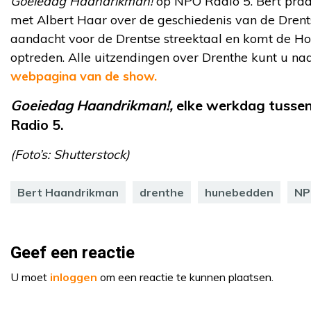
Goeiedag Haandrikman!
op NPO Radio 5. Bert praa
met Albert Haar over de geschiedenis van de Drents
aandacht voor de Drentse streektaal en komt de Ho
optreden.
Alle uitzendingen over Drenthe kunt u n
webpagina van de show.
Goeiedag Haandrikman!,
elke werkdag tussen
Radio 5.
(Foto’s: Shutterstock)
Bert Haandrikman
drenthe
hunebedden
NP
Geef een reactie
U moet
inloggen
om een reactie te kunnen plaatsen.