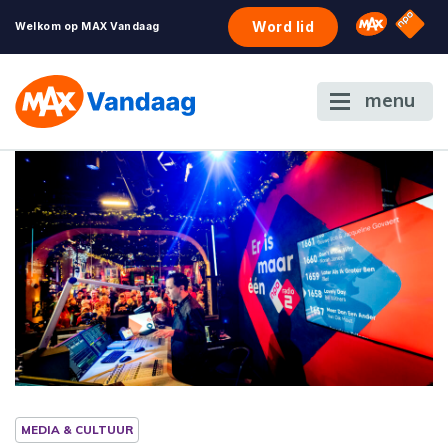
NPO S
Omroep 
Word lid
Welkom op MAX Vandaag
menu
MEDIA & CULTUUR