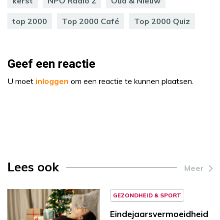
kerst
NPO Radio 2
Oud & Nieuw
top 2000
Top 2000 Café
Top 2000 Quiz
Geef een reactie
U moet
inloggen
om een reactie te kunnen plaatsen.
Lees ook
Meer
GEZONDHEID & SPORT
Eindejaarsvermoeidheid