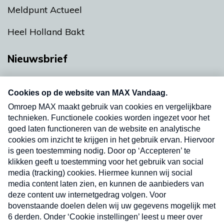
Meldpunt Actueel
Heel Holland Bakt
Nieuwsbrief
Neem hier een gratis abonnement op onze
nieuwsbrief. Elke vrijdag- en dinsdagochtend in
uw mailbox.
Verzend