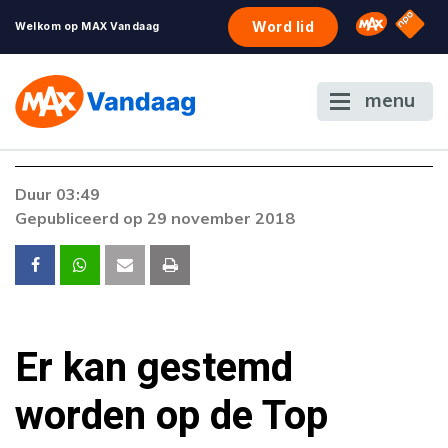
NPO S
Omroep 
Word lid
Welkom op MAX Vandaag
menu
Foutcode 403
Duur 03:49
De gewenste stream is op dit moment niet
Gepubliceerd op 29 november 2018
beschikbaar. Als het probleem zich blijft
voordoen, neem dan contact op met onze
klantenservice.
Er kan gestemd
worden op de Top