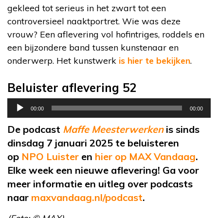
gekleed tot serieus in het zwart tot een
controversieel naaktportret. Wie was deze
vrouw? Een aflevering vol hofintriges, roddels en
een bijzondere band tussen kunstenaar en
onderwerp. Het kunstwerk
is hier te bekijken
.
Beluister aflevering 52
Audiospeler
00:00
00:00
De podcast
Maffe Meesterwerken
is sinds
dinsdag 7 januari 2025 te beluisteren
op
NPO Luister
en
hier op MAX Vandaag
.
Elke week een nieuwe aflevering! Ga voor
meer informatie en uitleg over podcasts
naar
maxvandaag.nl/podcast
.