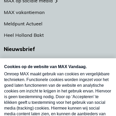
MAX op sociale media
MAX vakantieman
Meldpunt Actueel
Heel Holland Bakt
Nieuwsbrief
Neem hier een gratis abonnement op onze
nieuwsbrief. Elke vrijdag- en dinsdagochtend in
uw mailbox.
Verzend