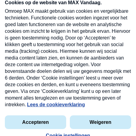
nieuwsbrief. Elke vrijdag- en dinsdagochtend in
uw mailbox.
Verzend
Nieuwsbrief
Neem hier een gratis abonnement op onze
nieuwsbrief. Elke vrijdag- en dinsdagochtend in uw
mailbox.
Contact
Algemene voorwaarden
Privacyverklaring
Cookieverklaring
Kwetsbaarheid melden
privacyverklaring
Copyright © 2026 MAX Vandaag -
Omroep MAX