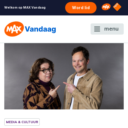
NPO S
Omroep 
Word lid
Welkom op MAX Vandaag
menu
MEDIA & CULTUUR