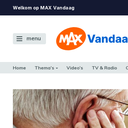
Welkom op MAX Vandaag
menu
Home
Thema’s
Video’s
TV & Radio
CONSUMENT
ETEN & DRINKEN
FAMILIE & RELATIE
GELD, W
TERUG NAAR TOEN