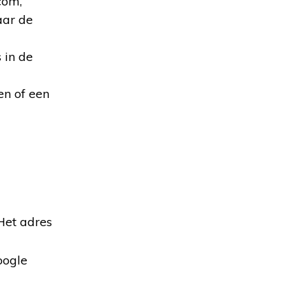
com,
aar de
 in de
en of een
 Het adres
ogle