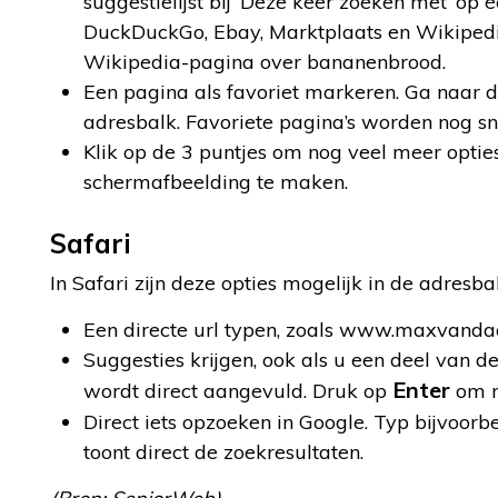
suggestielijst bij ‘Deze keer zoeken met’ op 
DuckDuckGo, Ebay, Marktplaats en Wikipedia
Wikipedia-pagina over bananenbrood.
Een pagina als favoriet markeren. Ga naar d
adresbalk. Favoriete pagina’s worden nog sn
Klik op de 3 puntjes om nog veel meer opties
schermafbeelding te maken.
Safari
In Safari zijn deze opties mogelijk in de adresbal
Een directe url typen, zoals www.maxvandaa
Suggesties krijgen, ook als u een deel van de
Enter
wordt direct aangevuld. Druk op
om m
Direct iets opzoeken in Google. Typ bijvoor
toont direct de zoekresultaten.