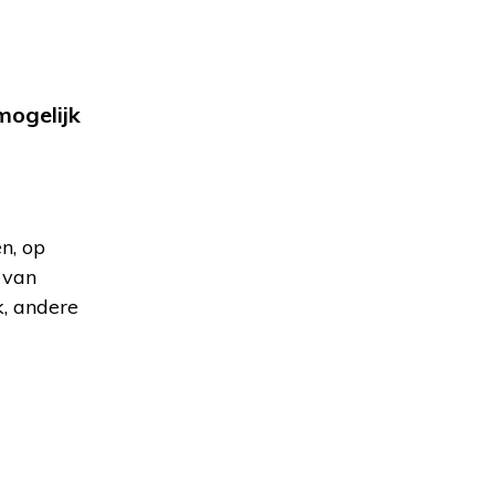
mogelijk
n, op
 van
k, andere