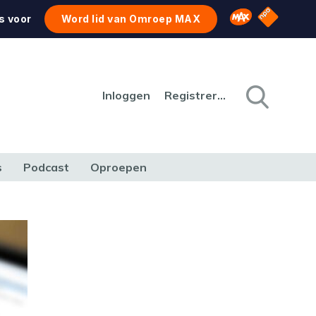
NPO Star
Omroep MAX
s voor
Word lid van Omroep MAX
Inloggen
Registreren
s
Podcast
Oproepen
CULTUUR
NATUUR & MILIEU
REIZEN & VERKEER