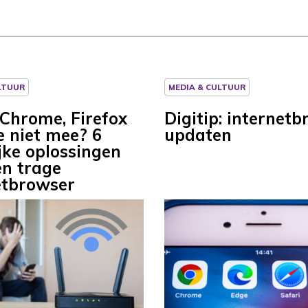
LTUUR
MEDIA & CULTUUR
Chrome, Firefox
Digitip: internet
e niet mee? 6
updaten
jke oplossingen
en trage
etbrowser