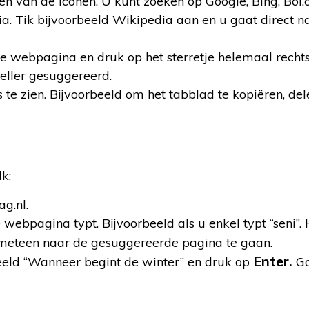
één van de iconen. U kunt zoeken op Google, Bing, Bol.
. Tik bijvoorbeeld Wikipedia aan en u gaat direct n
e webpagina en druk op het sterretje helemaal rechts
eller gesuggereerd.
 te zien. Bijvoorbeeld om het tabblad te kopiëren, del
k:
g.nl.
 webpagina typt. Bijvoorbeeld als u enkel typt “seni”.
eteen naar de gesuggereerde pagina te gaan.
Enter.
beeld “Wanneer begint de winter” en druk op
Go