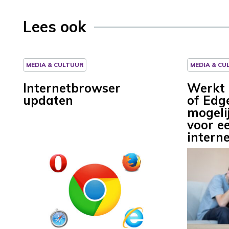
Lees ook
MEDIA & CULTUUR
MEDIA & CU
Internetbrowser
Werkt 
updaten
of Edg
mogeli
voor e
intern