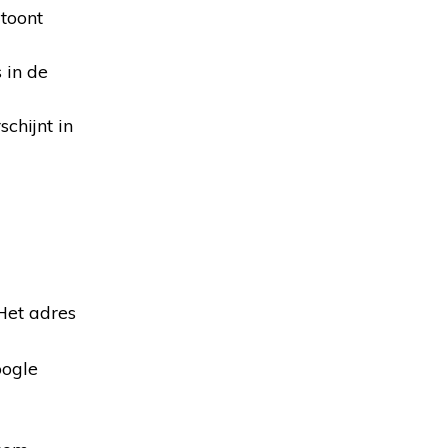
 toont
 in de
chijnt in
 Het adres
oogle