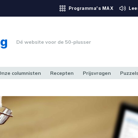
Programma's MAX
Lee
Dé website voor de 50-plusser
Onze columnisten
Recepten
Prijsvragen
Puzzel
ERK & RECHT
GEZONDHEID & SPORT
HUIS, TUIN & HOBBY
MEDIA & 