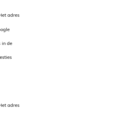
 Het adres
oogle
 in de
esties
 Het adres