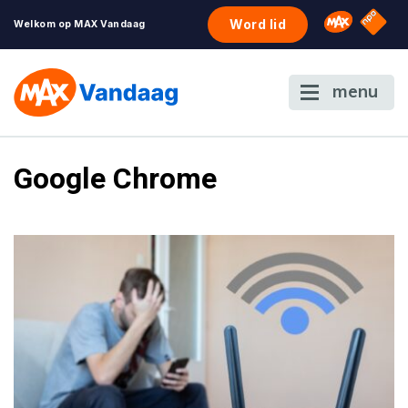
NPO S
Omroep 
Word lid
Welkom op MAX Vandaag
menu
Google Chrome