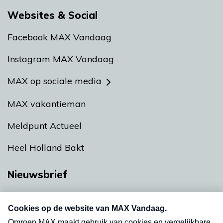
Websites & Social
Facebook MAX Vandaag
Instagram MAX Vandaag
MAX op sociale media
MAX vakantieman
Meldpunt Actueel
Heel Holland Bakt
Nieuwsbrief
Neem hier een gratis abonnement op onze
nieuwsbrief. Elke vrijdag- en dinsdagochtend in
uw mailbox.