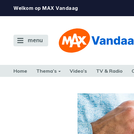
Welkom op MAX Vandaag
menu
Home
Thema’s
Video’s
TV & Radio
CONSUMENT
ETEN & DRINKEN
FAMILIE & RELATIE
GELD, W
TERUG NAAR TOEN