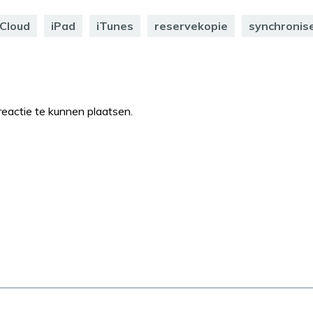
iCloud
iPad
iTunes
reservekopie
synchronis
eactie te kunnen plaatsen.