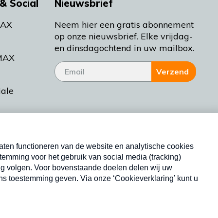
& Social
Nieuwsbrief
MAX
Neem hier een gratis abonnement
op onze nieuwsbrief. Elke vrijdag-
en dinsdagochtend in uw mailbox.
MAX
Verzend
iale
tieman
ctueel
Nieuwsbrief
d Bakt
Neem hier een gratis abonnement op onze
nieuwsbrief. Elke vrijdag- en dinsdagochtend in uw
mailbox.