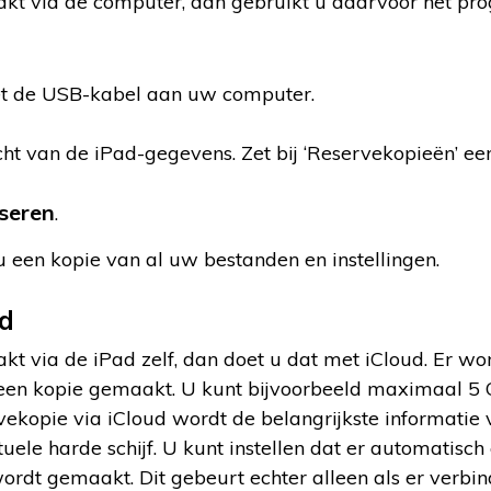
kt via de computer, dan gebruikt u daarvoor het pr
t de USB-kabel aan uw computer.
icht van de iPad-gegevens. Zet bij ‘Reservekopieën’ ee
seren
.
een kopie van al uw bestanden en instellingen.
ad
kt via de iPad zelf, dan doet u dat met iCloud. Er wo
een kopie gemaakt. U kunt bijvoorbeeld maximaal 5
vekopie via iCloud wordt de belangrijkste informatie
uele harde schijf. U kunt instellen dat er automatisc
rdt gemaakt. Dit gebeurt echter alleen als er verbind