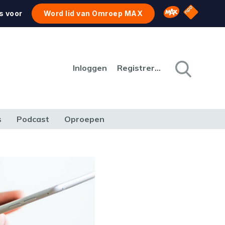
NPO Star
Omroep MAX
s voor
Word lid van Omroep MAX
Inloggen
Registreren
s
Podcast
Oproepen
CULTUUR
NATUUR & MILIEU
REIZEN & VERKEER