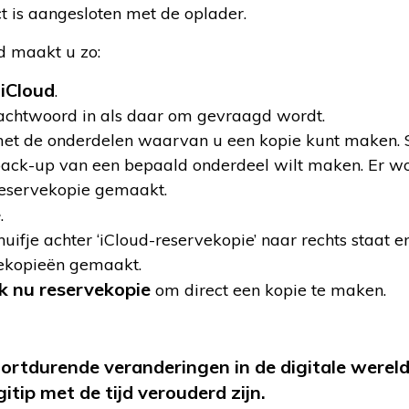
t is aangesloten met de oplader.
d maakt u zo:
iCloud
>
.
achtwoord in als daar om gevraagd wordt.
t met de onderdelen waarvan u een kopie kunt maken. S
 back-up van een bepaald onderdeel wilt maken. Er w
reservekopie gemaakt.
e
.
huifje achter ‘iCloud-reservekopie’ naar rechts staat 
vekopieën gemaakt.
 nu reservekopie
om direct een kopie te maken.
oortdurende veranderingen in de digitale werel
tip met de tijd verouderd zijn.