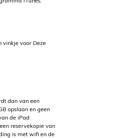
ogramma iTunes.
n vinkje voor Deze
rdt dan van een
 GB opslaan en geen
 van de iPad
h een reservekopie van
ing is met wifi en de