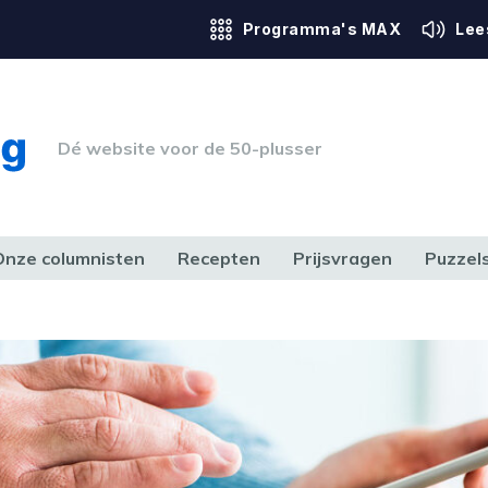
Programma's MAX
Lee
Dé website voor de 50-plusser
Onze columnisten
Recepten
Prijsvragen
Puzzel
ERK & RECHT
GEZONDHEID & SPORT
HUIS, TUIN & HOBBY
MEDIA & 