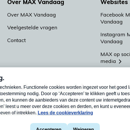
Over MAX Vandaag
Websites 
Over MAX Vandaag
Facebook 
Vandaag
Veelgestelde vragen
Instagram 
Contact
Vandaag
MAX op soc
media
MAX vakan
Meldpunt A
Heel Hollan