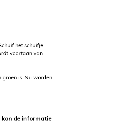
chuif het schuifje
ordt voortaan van
en groen is. Nu worden
d kan de informatie