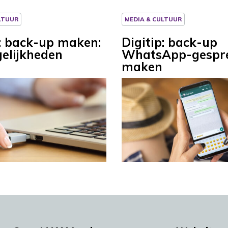
LTUUR
MEDIA & CULTUUR
p: back-up maken:
Digitip: back-up
elijkheden
WhatsApp-gespr
maken