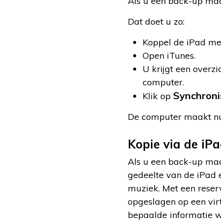
Als u een back-up maa
Dat doet u zo:
Koppel de iPad me
Open iTunes.
U krijgt een overz
computer.
Synchroni
Klik op
De computer maakt nu 
Kopie via de iP
Als u een back-up maa
gedeelte van de iPad 
muziek. Met een reser
opgeslagen op een virt
bepaalde informatie wo