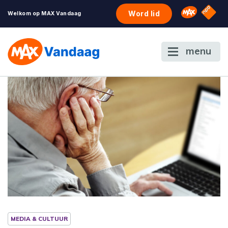
NPO S
Omroep 
Word lid
Welkom op MAX Vandaag
menu
MEDIA & CULTUUR