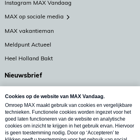
Instagram MAX Vandaag
MAX op sociale media
MAX vakantieman
Meldpunt Actueel
Heel Holland Bakt
Nieuwsbrief
Neem hier een gratis abonnement op onze
nieuwsbrief. Elke vrijdag- en dinsdagochtend in
uw mailbox.
Verzend