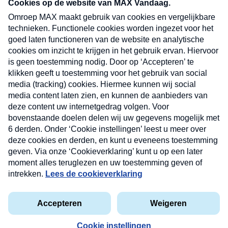
nieuwsbrief. Elke vrijdag- en dinsdagochtend in
uw mailbox.
Verzend
Nieuwsbrief
Neem hier een gratis abonnement op onze
nieuwsbrief. Elke vrijdag- en dinsdagochtend in uw
mailbox.
Contact
Algemene voorwaarden
Privacyverklaring
Cookieverklaring
Kwetsbaarheid melden
privacyverklaring
Copyright © 2026 MAX Vandaag -
Omroep MAX