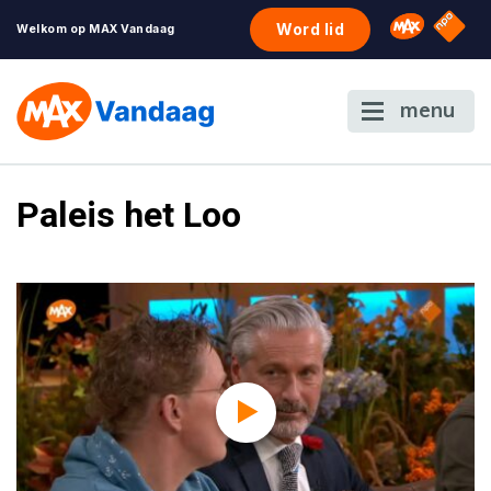
NPO S
Omroep 
Word lid
Welkom op MAX Vandaag
menu
Paleis het Loo