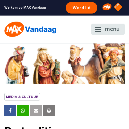
NPO S
Omroep 
Word lid
Welkom op MAX Vandaag
menu
MEDIA & CULTUUR